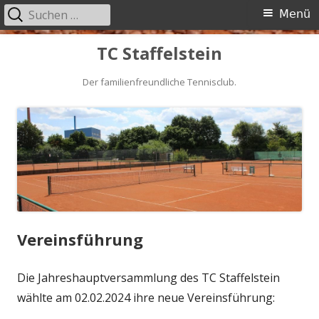
Suchen
Primäres
Menü
nach:
Menü
Springe
TC Staffelstein
zum
Inhalt
Der familienfreundliche Tennisclub.
Vereinsführung
Die Jahreshauptversammlung des TC Staffelstein
wählte am 02.02.2024 ihre neue Vereinsführung: