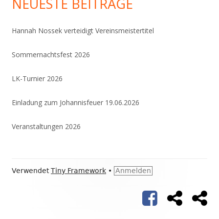
NEUESTE BEITRÄGE
Hannah Nossek verteidigt Vereinsmeistertitel
Sommernachtsfest 2026
LK-Turnier 2026
Einladung zum Johannisfeuer 19.06.2026
Veranstaltungen 2026
Footer
Verwendet
Tiny Framework
•
Anmelden
Inhalt
facebook
BTV
myb
Social-
Links-