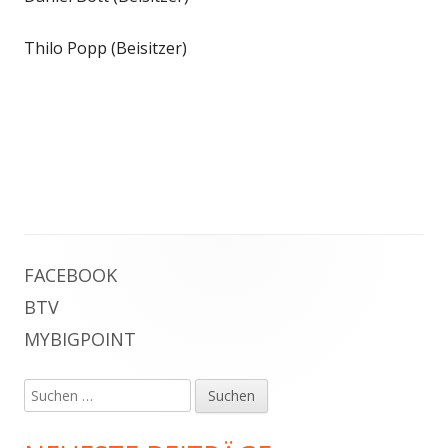
Thilo Popp (Beisitzer)
Haupt-
FACEBOOK
BTV
Seitenleiste
MYBIGPOINT
Suchen
nach: