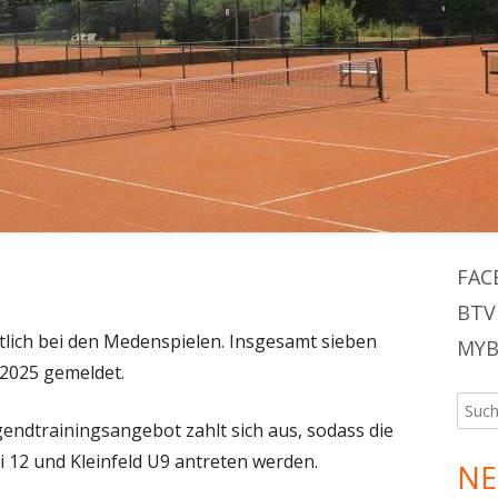
JUGEND U12
JUGEND U9
Ha
FAC
BTV
Sei
ortlich bei den Medenspielen. Insgesamt sieben
MYB
 2025 gemeldet.
Such
endtrainingsangebot zahlt sich aus, sodass die
nach:
 12 und Kleinfeld U9 antreten werden.
NE