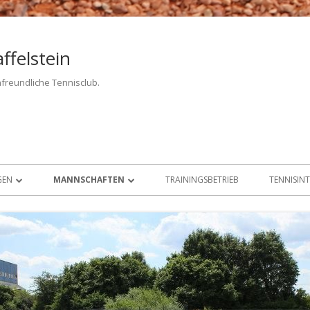
ffelstein
nfreundliche Tennisclub.
GEN
MANNSCHAFTEN
TRAININGSBETRIEB
TENNISINT
HERREN 30 I / II
HERREN 60
HERREN 65
DAMEN 50