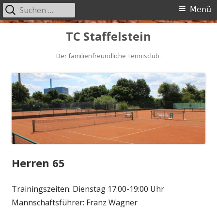
Suchen
Primäres
Menü
nach:
Menü
Springe
TC Staffelstein
zum
Inhalt
Der familienfreundliche Tennisclub.
Herren 65
Trainingszeiten: Dienstag 17:00-19:00 Uhr
Mannschaftsführer: Franz Wagner