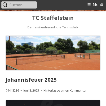
Suchen
Primäres
Menü
nach:
Menü
Springe
TC Staffelstein
zum
Inhalt
Der familienfreundliche Tennisclub.
Johannisfeuer 2025
Autor
Veröffentlicht
zu Johannisf
74448286
Juni 8, 2025
Hinterlasse einen Kommentar
am