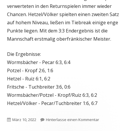
verwerteten in den Returnspielen immer wieder
Chancen. Hetzel/Völker spielten einen zweiten Satz
auf hohem Niveau, ließen im Tiebreak einige enge
Punkte liegen. Mit dem 3:3 Endergebnis ist die
Mannschaft erstmalig oberfränkischer Meister.
Die Ergebnisse:
Wormsbächer - Pecar 6:3, 6:4
Potzel - Kropf 2:6, 1:6
Hetzel - Ruiz 6:1, 6:2
Fritsche - Tuchbreiter 3:6, 0:6
Wormsbächer/Potzel - Kropf/Ruiz 6:3, 6:2
Hetzel/Völker - Pecar/Tuchbreiter 1:6, 6:7
Veröffentlicht
zu TC Staffelstei
März 10, 2022
Hinterlasse einen Kommentar
am