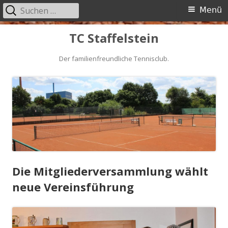
Suchen
Primäres
Menü
nach:
Menü
Springe
TC Staffelstein
zum
Inhalt
Der familienfreundliche Tennisclub.
Die Mitgliederversammlung wählt
neue Vereinsführung