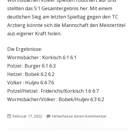
stellten das 5:1 Gesamtergebnis her. Mit einem
deutlichen Sieg am letzten Spieltag gegen den TC
Arzberg könnte sich die Mannschaft den Meistertitel
aus eigener Kraft holen.
Die Ergebnisse:
Wormsbächer : Korkisch 6:1 6:1
Potzel : Burger 6:1 6:3
Hetzel : Bobek 6:2 6:2
Völker : Huljev 6:4 7:6
Potzel/Hetzel : Friderichs/Korkisch 1:6 6:7
Wormsbächer/Völker : Bobek/Huljev 6:3 6:2
Veröffentlicht
zu TC Staffelst
Februar 17, 2022
Hinterlasse einen Kommentar
am