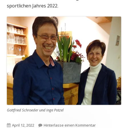
sportlichen Jahres 2022.
Gottfried Schroeder und Inge Potzel
Veröffentlicht
zu Rückschau auf 
April 12, 2022
Hinterlasse einen Kommentar